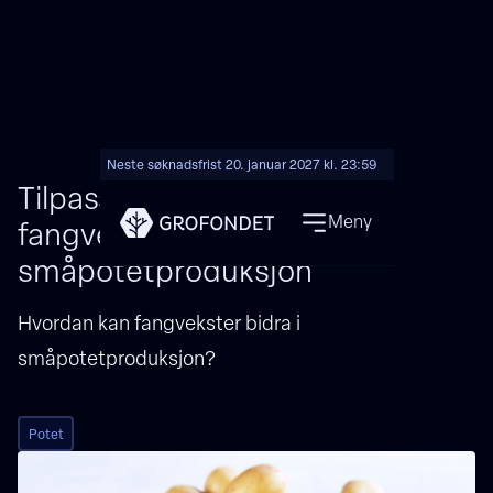
Neste søknadsfrist 20. januar 2027 kl. 23:59
Tilpasset gjødsling og
Meny
fangveksteffekt i
småpotetproduksjon
Hvordan kan fangvekster bidra i
småpotetproduksjon?
Potet