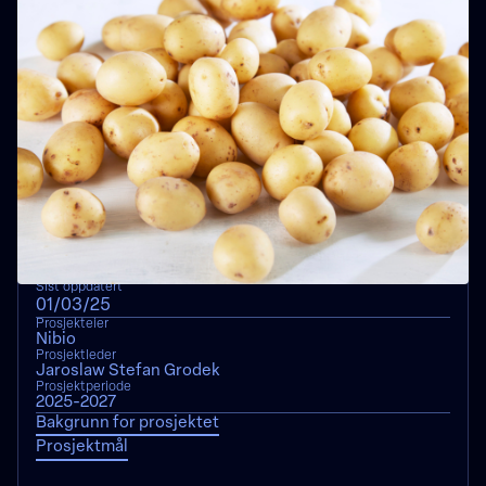
Oppsummering
Sist oppdatert
01
/
03
/
25
Prosjekteier
Nibio
Prosjektleder
Jaroslaw Stefan Grodek
Prosjektperiode
2025-2027
Bakgrunn for prosjektet
Prosjektmål