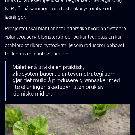
tiltak for å bekjempe lusa er begrenset. Hørte gård og
NLR går nå sammen om å teste økosystembaserte
løsninger.
Prosjektet skal blant annet undersøke hvordan flyttbare
«planteoaser», blomsterstriper og kantvegetasjon kan
etablere et rikere nyttedyrmiljø som reduserer behovet
for kjemiske plantevernmidler.
Målet er å utvikle en praktisk,
økosystembasert plantevernstrategi som
gjør det mulig å produsere grønnsaker med
lite eller ingen skadedyr, uten bruk av
kjemiske midler.