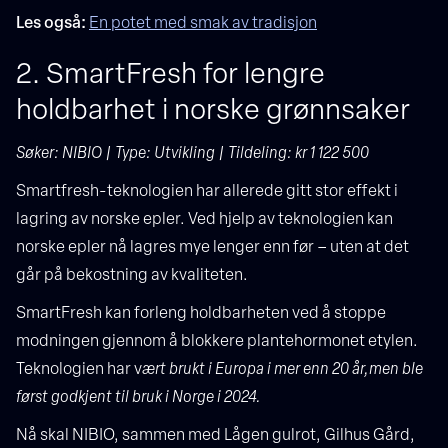
Les også:
En potet med smak av tradisjon
2. SmartFresh for lengre
holdbarhet i norske grønnsaker
Søker: NIBIO | Type: Utvikling | Tildeling: kr 1 122 500
Smartfresh-teknologien har allerede gitt stor effekt i
lagring av norske epler. Ved hjelp av teknologien kan
norske epler nå lagres mye lenger enn før – uten at det
går på bekostning av kvaliteten.
SmartFresh kan forleng holdbarheten ved å stoppe
modningen gjennom å blokkere plantehormonet etylen.
Teknologien har v
ært brukt i Europa i mer enn 20 år,men ble
først godkjent til bruk i Norge i 2024.
Nå skal NIBIO, sammen med Lågen gulrot, Gilhus Gård,